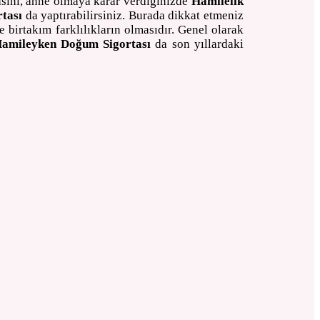
asını, anne olmaya karar verdiğinizde
Hamilelik
tası
da yaptırabilirsiniz. Burada dikkat etmeniz
irtakım farklılıkların olmasıdır. Genel olarak
amileyken Doğum Sigortası
da son yıllardaki