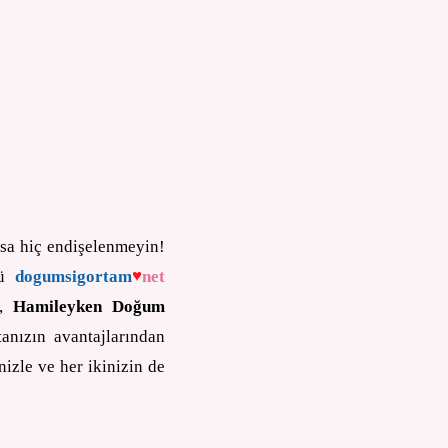
ksa hiç endişelenmeyin!
♥
kü
dogumsigortam
net
n,
Hamileyken Doğum
anızın avantajlarından
izle ve her ikinizin de