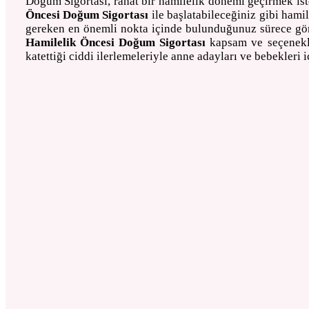
Doğum Sigortası, rahat bir hamilelik dönemi geçirmek ist
Öncesi Doğum Sigortası
ile başlatabileceğiniz gibi hami
gereken en önemli nokta içinde bulunduğunuz sürece göre
Hamilelik Öncesi Doğum Sigortası
kapsam ve seçenekle
katettiği ciddi ilerlemeleriyle anne adayları ve bebekleri 