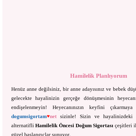
Hamilelik Planlıyorum
Henüz anne değilsiniz, bir anne adayısınız ve bebek dü
gelecekte hayalinizin gerçeğe dönüşmesinin heyecan
endişelenmeyin! Heyecanınızın keyfini çıkarma
♥
dogumsigortam
net
sizinle! Sizin ve hayalinizdeki
alternatifli
Hamilelik Öncesi Doğum Sigortası
çeşitleri 
güzel başlangıçlar sunuyor.