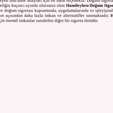
eyen tüm anne adayları için en ideal seçenektir. Doğum sigort
leliğin kaçıncı ayında olursanız olun
Hamileyken Doğum Sigor
 doğum sigortası kapsamında, uygulamalarında ve işleyişinde b
r açısından daha fazla imkan ve alternatifler sunmaktadır.
H
için önemli imkanlar sunabilen diğer bir sigorta türüdür.