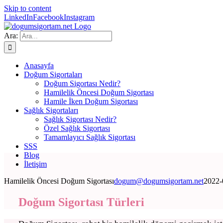
Skip to content
LinkedIn
Facebook
Instagram
Ara:
Anasayfa
Doğum Sigortaları
Doğum Sigortası Nedir?
Hamilelik Öncesi Doğum Sigortası
Hamile İken Doğum Sigortası
Sağlık Sigortaları
Sağlık Sigortası Nedir?
Özel Sağlık Sigortası
Tamamlayıcı Sağlık Sigortası
SSS
Blog
İletişim
Hamilelik Öncesi Doğum Sigortası
dogum@dogumsigortam.net
2022-
Doğum Sigortası Türleri