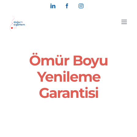
Skip
LinkedIn
Facebook
Instagram
to
content
Ömür Boyu
Yenileme
Garantisi